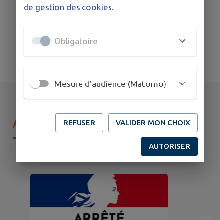
de gestion des cookies
.
Obligatoire
Signaler
Mesure d'audience (Matomo)
AGENDA DE
MON
REFUSER
VALIDER MON CHOIX
TERRITOIRE
AUTORISER