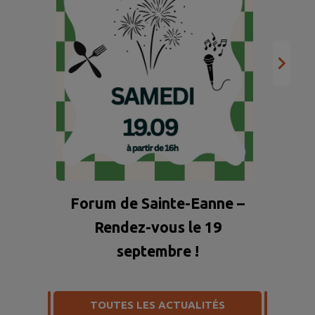
SERTAD, du SMEG et du SECO
passent en alerte renforcée.
Le réseau des eaux du
Niortais est placé en
vigilance. Particuliers,
collectivités...
Forum de Sainte-Eanne –
Rendez-vous le 19
septembre !
TOUTES LES ACTUALITÉS