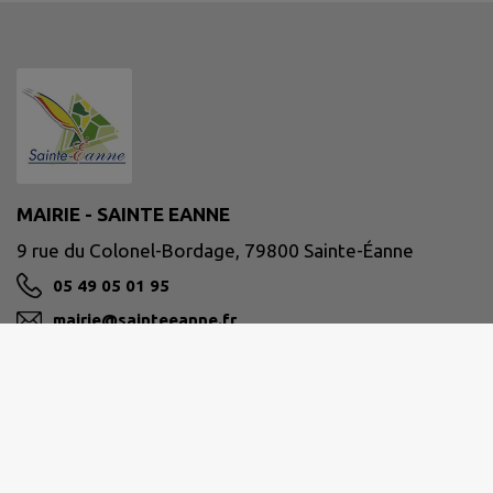
MAIRIE - SAINTE EANNE
9 rue du Colonel-Bordage, 79800 Sainte-Éanne
05 49 05 01 95
mairie@sainteeanne.fr
M'Y RENDRE
www.sainte-eanne.fr