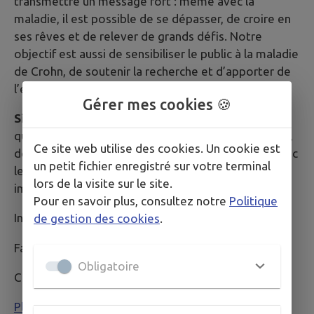
transmettre un message fort : même avec la
maladie, il est possible de se dépasser, de croire en
ses rêves et de relever de grands défis. Notre
objectif est aussi de sensibiliser le public à la maladie
de Crohn, de soutenir la recherche et d’apporter de
l’espoir à toutes les personnes concernées.
Gérer mes cookies 🍪
Sisters for Ever Adventure
, c’est donc bien plus
qu’un projet sportif : c’est une aventure de courage,
Ce site web utilise des cookies. Un cookie est
de solidarité et de dépassement de soi, portée avec
un petit fichier enregistré sur votre terminal
le cœur et la volonté de montrer que rien n’est
lors de la visite sur le site.
impossible.
Pour en savoir plus, consultez notre
Politique
Instagram : Sisters for ever adventure
de gestion des cookies
.
Facebook : Sisters for ever adventure
Obligatoire
Contact : Morgane Vergnault 0669203370
Plus d'informations