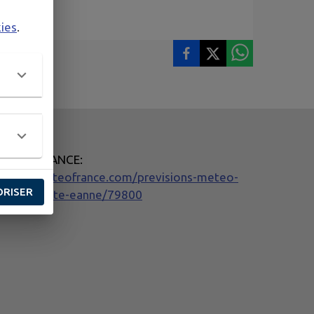
kies
.
METEO FRANCE:
ttps://meteofrance.com/previsions-meteo-
ORISER
rance/sainte-eanne/79800