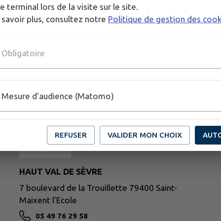
e terminal lors de la visite sur le site.
 savoir plus, consultez notre
Politique de gestion des coo
Obligatoire
Mesure d'audience (Matomo)
h
REFUSER
VALIDER MON CHOIX
AUT
f
HAUT VAL DE SÈVRE
7 boulevard de la Trouillette 79400 Saint-
Maixent l'Ecole
05 49 76 29 58