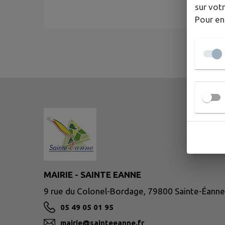
sur votr
Pour en
MAIRIE - SAINTE EANNE
9 rue du Colonel-Bordage, 79800 Sainte-Éanne
05 49 05 01 95
mairie@sainteeanne.fr