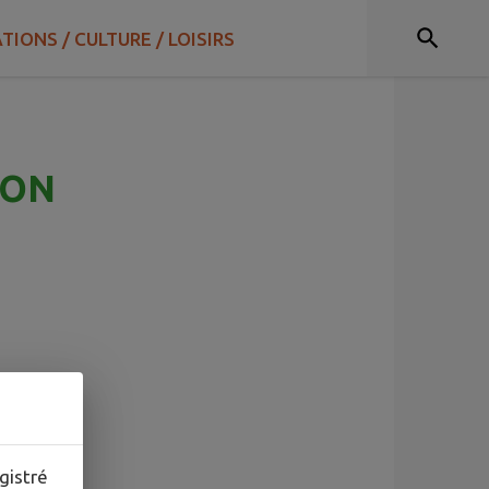
TIONS / CULTURE / LOISIRS
ION
gistré