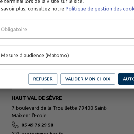
e terminal lors de la visite sur le site.
 savoir plus, consultez notre
Politique de gestion des coo
Obligatoire
Mesure d'audience (Matomo)
h
f
REFUSER
VALIDER MON CHOIX
AUT
HAUT VAL DE SÈVRE
7 boulevard de la Trouillette 79400 Saint-
Maixent l'Ecole
05 49 76 29 58