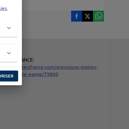
kies
.
METEO FRANCE:
ttps://meteofrance.com/previsions-meteo-
rance/sainte-eanne/79800
ORISER