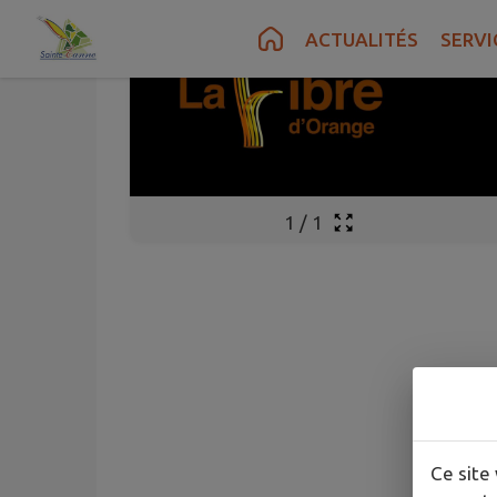
Contenu
Menu
Recherche
Pied de page
ACTUALITÉS
SERVI
1
/
1
Ce site 