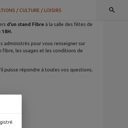
TIONS / CULTURE / LOISIRS
vers
d’un stand Fibre
à la salle des fêtes de
 18H.
os administrés pour vous renseigner sur
n fibre, les usages et les conditions de
u'il puisse répondre à toutes vos questions.
gistré