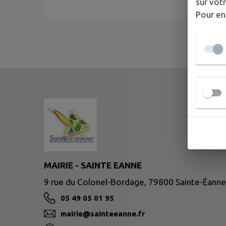
sur votr
Pour en
MAIRIE - SAINTE EANNE
9 rue du Colonel-Bordage, 79800 Sainte-Éanne
05 49 05 01 95
mairie@sainteeanne.fr