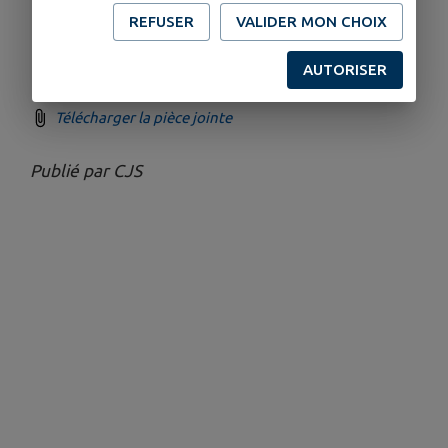
Tranquillité Vacances (OTV)
auprès de la
REFUSER
VALIDER MON CHOIX
brigade de gendarmerie ou le commissariat
de police dont vous dépendez.
AUTORISER
Télécharger la pièce jointe
Publié par CJS