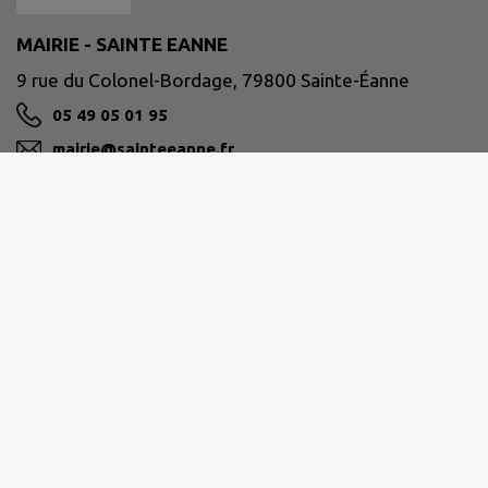
MAIRIE - SAINTE EANNE
9 rue du Colonel-Bordage, 79800 Sainte-Éanne
05 49 05 01 95
mairie@sainteeanne.fr
M'Y RENDRE
www.sainte-eanne.fr
HAUT VAL DE SÈVRE
7 boulevard de la Trouillette 79400 Saint-Maixent