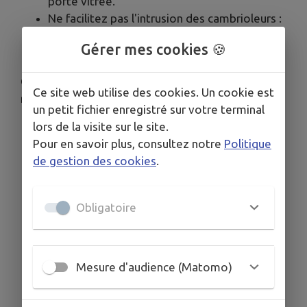
porte vitrée.
Ne facilitez pas l'intrusion des cambrioleurs :
mettez sous clé vos échelles, marteaux,
Gérer mes cookies 🍪
tournevis et autres outils de bricolage !
Quand vous vous absentez, quelques bons
Ce site web utilise des cookies. Un cookie est
réflexes :
un petit fichier enregistré sur votre terminal
lors de la visite sur le site.
Ne laissez pas vos fenêtres ouvertes.
Pour en savoir plus, consultez notre
Politique
Ne cachez pas vos clés à l'extérieur, même
de gestion des cookies
.
pour les laisser à un ami.
N'annoncez pas vos dates de vacances sur
les réseaux sociaux ou votre messagerie
Obligatoire
(vocale ou courriel).
Demandez à une personne de votre
entourage de passer chez vous pour
récupérer le courrier et ouvrir/fermer vos
Mesure d'audience (Matomo)
volets.
Inscrivez-vous au
dispositif Opération