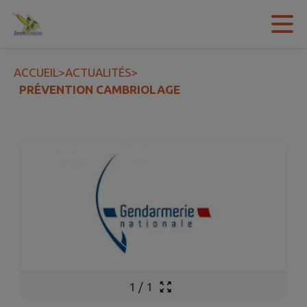
Contenu
Menu
Recherche
Pied de page
ACCUEIL
>
ACTUALITÉS
>
PRÉVENTION CAMBRIOLAGE
1
/
1