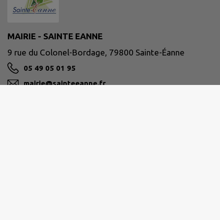
MAIRIE - SAINTE EANNE
9 rue du Colonel-Bordage, 79800 Sainte-Éanne
05 49 05 01 95
mairie@sainteeanne.fr
M'Y RENDRE
www.sainte-eanne.fr
HAUT VAL DE SÈVRE