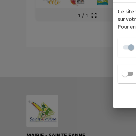
Ce site 
1
/
1
sur votr
Pour en
MAIRIE - SAINTE EANNE