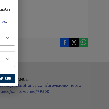
gistré
kies
.
ORISER
METEO FRANCE:
ttps://meteofrance.com/previsions-meteo-
rance/sainte-eanne/79800